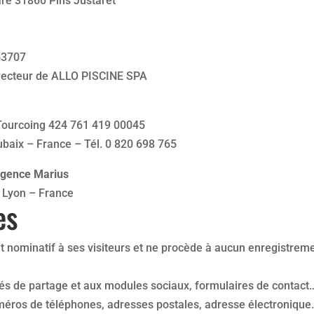
are 31860 Pins Justaret
53707
recteur de ALLO PISCINE SPA
 Tourcoing 424 761 419 00045
ubaix – France – Tél. 0 820 698 765
’Agence Marius
8 Lyon – France
es
 nominatif à ses visiteurs et ne procède à aucun enregistreme
és de partage et aux modules sociaux, formulaires de contact…)
os de téléphones, adresses postales, adresse électronique…).