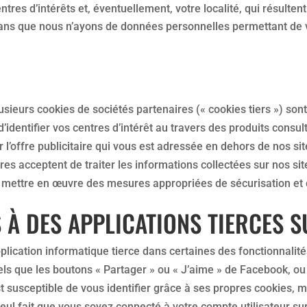
ntres d’intérêts et, éventuellement, votre localité, qui résulte
 sans que nous n’ayons de données personnelles permettant de v
sieurs cookies de sociétés partenaires (« cookies tiers ») sont
d’identifier vos centres d’intérêt au travers des produits consul
l’offre publicitaire qui vous est adressée en dehors de nos sit
res acceptent de traiter les informations collectées sur nos sit
à mettre en œuvre des mesures appropriées de sécurisation et d
 À DES APPLICATIONS TIERCES S
ication informatique tierce dans certaines des fonctionnalités
tels que les boutons « Partager » ou « J’aime » de Facebook, ou 
st susceptible de vous identifier grâce à ses propres cookies, 
 seul fait que vous soyez connecté à votre compte utilisateur s