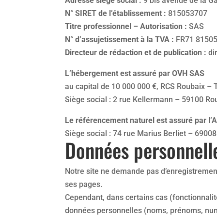
Adresse siège social :
9 bis avenue de la G
N° SIRET de l’établissement :
815053707
Titre professionnel – Autorisation :
SAS
N° d’assujetissement à la TVA :
FR71 8150
Directeur de rédaction et de publication :
di
L’hébergement est assuré par OVH SAS
au capital de 10 000 000 €, RCS Roubaix –
Siège social : 2 rue Kellermann – 59100 Ro
Le référencement naturel est assuré par l
Siège social : 74 rue Marius Berliet – 6900
Données personnell
Notre site ne demande pas d’enregistrement
ses pages.
Cependant, dans certains cas (fonctionnalit
données personnelles (noms, prénoms, numér