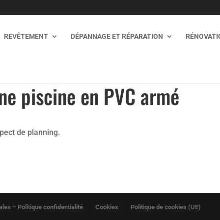
REVÊTEMENT
DÉPANNAGE ET RÉPARATION
RÉNOVATIO
une piscine en PVC armé
spect de planning.
les – Politique confidentialité
Cookies
Politique de cookies (UE)