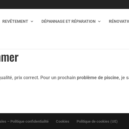
REVÊTEMENT
DÉPANNAGE ET RÉPARATION
RÉNOVATIO
mmer
ualité, prix correct. Pour un prochain
problème de piscine
, je 
les – Politique confidentialité
Cookies
Politique de cookies (UE)