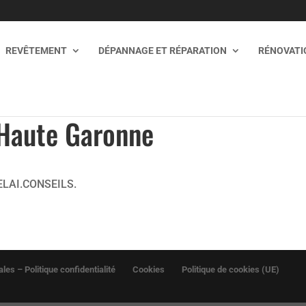
REVÊTEMENT
DÉPANNAGE ET RÉPARATION
RÉNOVATIO
 Haute Garonne
ELAI.CONSEILS.
les – Politique confidentialité
Cookies
Politique de cookies (UE)