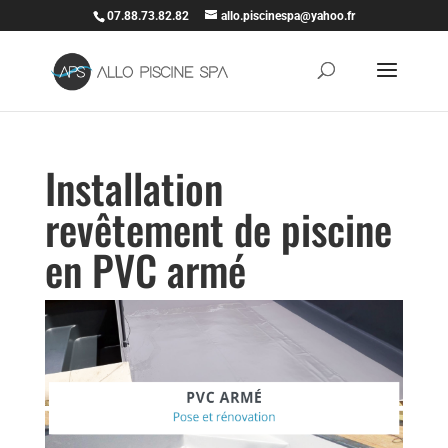
07.88.73.82.82
allo.piscinespa@yahoo.fr
Installation
revêtement de piscine
en PVC armé